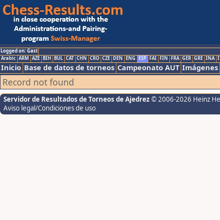
Logged on: Gast
Arabic
ARM
AZE
BIH
BUL
CAT
CHN
CRO
CZE
DEN
ENG
ESP
FAI
FIN
FRA
GER
GRE
INA
I
Inicio
Base de datos de torneos
Campeonato AUT
Imágenes
Record not found
Servidor de Resultados de Torneos de Ajedrez
© 2006-2026 Heinz H
Aviso legal/Condiciones de uso