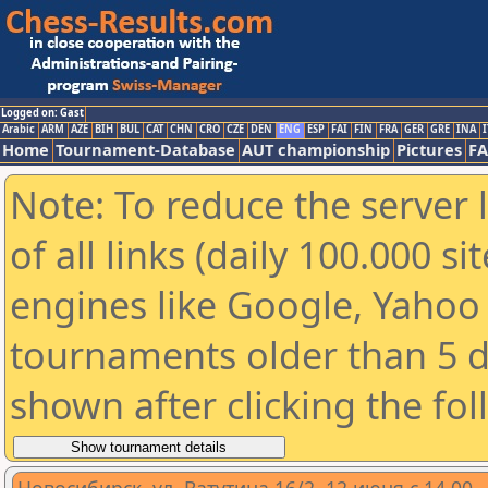
Logged on: Gast
Arabic
ARM
AZE
BIH
BUL
CAT
CHN
CRO
CZE
DEN
ENG
ESP
FAI
FIN
FRA
GER
GRE
INA
I
Home
Tournament-Database
AUT championship
Pictures
F
Note: To reduce the server 
of all links (daily 100.000 s
engines like Google, Yahoo a
tournaments older than 5 d
shown after clicking the fo