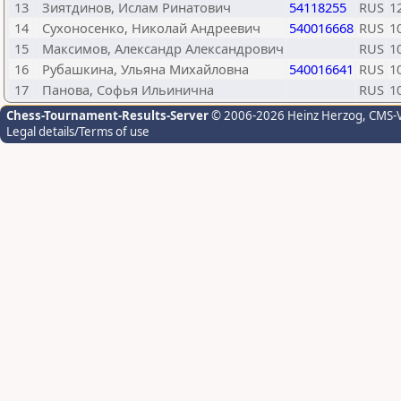
13
Зиятдинов, Ислам Ринатович
54118255
RUS
1
14
Сухоносенко, Николай Андреевич
540016668
RUS
1
15
Максимов, Александр Александрович
RUS
1
16
Рубашкина, Ульяна Михайловна
540016641
RUS
1
17
Панова, Софья Ильинична
RUS
1
Chess-Tournament-Results-Server
© 2006-2026 Heinz Herzog
, CMS-
Legal details/Terms of use