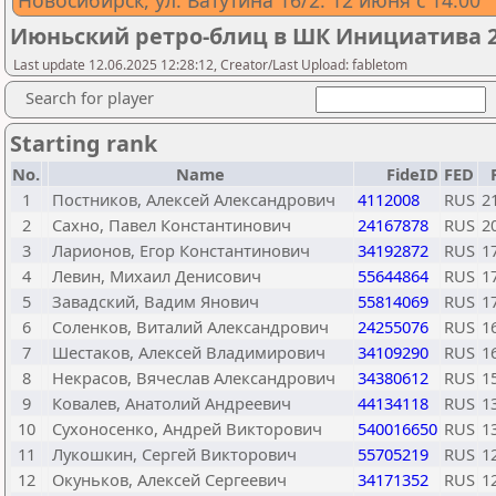
Новосибирск, ул. Ватутина 16/2. 12 июня с 14.00
Июньский ретро-блиц в ШК Инициатива 
Last update 12.06.2025 12:28:12, Creator/Last Upload: fabletom
Search for player
Starting rank
No.
Name
FideID
FED
1
Постников, Алексей Александрович
4112008
RUS
2
2
Сахно, Павел Константинович
24167878
RUS
2
3
Ларионов, Егор Константинович
34192872
RUS
1
4
Левин, Михаил Денисович
55644864
RUS
1
5
Завадский, Вадим Янович
55814069
RUS
1
6
Соленков, Виталий Александрович
24255076
RUS
1
7
Шестаков, Алексей Владимирович
34109290
RUS
1
8
Некрасов, Вячеслав Александрович
34380612
RUS
1
9
Ковалев, Анатолий Андреевич
44134118
RUS
1
10
Сухоносенко, Андрей Викторович
540016650
RUS
1
11
Лукошкин, Сергей Викторович
55705219
RUS
1
12
Окуньков, Алексей Сергеевич
34171352
RUS
1