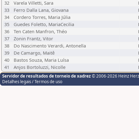
32
Varela Villetti, Sara
33
Ferro Dalla Lana, Giovana
34
Cordero Torres, Maria Júlia
35
Guedes Foletto, MariaCecilia
36
Ten Caten Manfron, Théo
37
Zonin Frantz, Vitor
38
Do Nascimento Verardi, Antonella
39
De Camargo, Maitê
40
Bastos Souza, Maria Luísa
41
Anjos Bortoluzzi, Nicolle
Servidor de resultados de torneio de xadrez
© 2006-2026 Heinz Her
Detalhes legais / Termos de uso