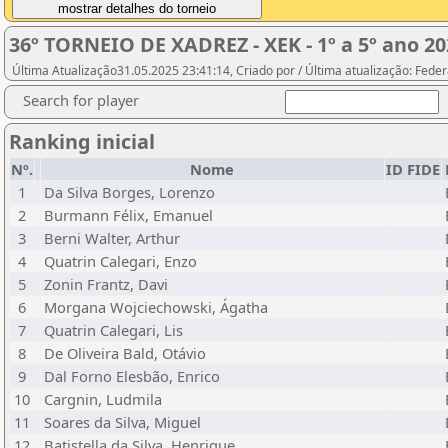
36º TORNEIO DE XADREZ - XEK - 1º a 5º ano 20
Última Atualização31.05.2025 23:41:14, Criado por / Última atualização: Fed
Search for player
Ranking inicial
Nº.
Nome
ID FIDE
1
Da Silva Borges, Lorenzo
2
Burmann Félix, Emanuel
3
Berni Walter, Arthur
4
Quatrin Calegari, Enzo
5
Zonin Frantz, Davi
6
Morgana Wojciechowski, Ágatha
7
Quatrin Calegari, Lis
8
De Oliveira Bald, Otávio
9
Dal Forno Elesbão, Enrico
10
Cargnin, Ludmila
11
Soares da Silva, Miguel
12
Batistella da Silva, Henrique