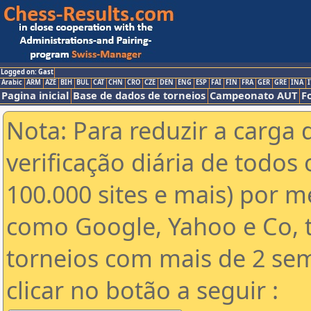
Logged on: Gast
Arabic
ARM
AZE
BIH
BUL
CAT
CHN
CRO
CZE
DEN
ENG
ESP
FAI
FIN
FRA
GER
GRE
INA
I
Pagina inicial
Base de dados de torneios
Campeonato AUT
F
Nota: Para reduzir a carga 
verificação diária de todos 
100.000 sites e mais) por 
como Google, Yahoo e Co, t
torneios com mais de 2 se
clicar no botão a seguir :