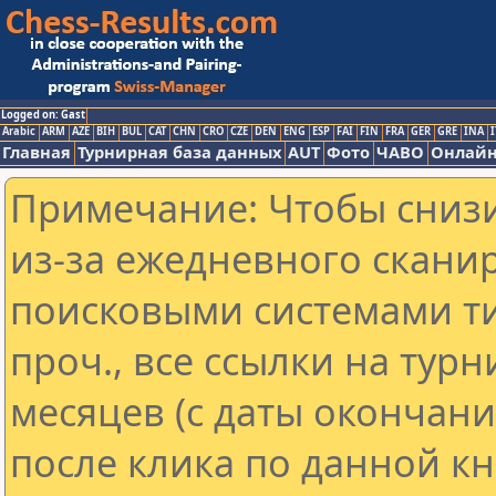
Logged on: Gast
Arabic
ARM
AZE
BIH
BUL
CAT
CHN
CRO
CZE
DEN
ENG
ESP
FAI
FIN
FRA
GER
GRE
INA
I
Главная
Турнирная база данных
AUT
Фото
ЧАВО
Онлайн
Примечание: Чтобы снизи
из-за ежедневного скани
поисковыми системами ти
проч., все ссылки на тур
месяцев (с даты окончан
после клика по данной кн