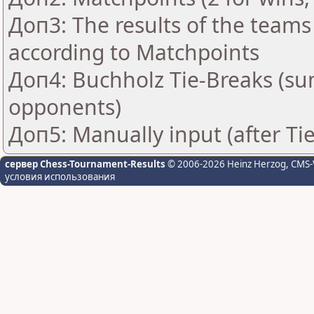
Доп3: The results of the teams
according to Matchpoints
Доп4: Buchholz Tie-Breaks (su
opponents)
Доп5: Manually input (after Ti
сервер Chess-Tournament-Results
© 2006-2026 Heinz Herzog
, CMS-
условия использования