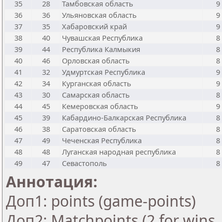
35
28
Тамбовская область
9
36
36
Ульяновская область
9
37
35
Хабаровский край
9
38
40
Чувашская Республика
8
39
44
Республика Калмыкия
8
40
46
Орловская область
8
41
32
Удмуртская Республика
9
42
34
Курганская область
9
43
30
Самарская область
8
44
45
Кемеровская область
9
45
39
Кабардино-Балкарская Республика
8
46
38
Саратовская область
8
47
49
Чеченская Республика
8
48
48
Луганская народная республика
8
49
47
Севастополь
8
Аннотация:
Доп1: points (game-points)
Доп2: Matchpoints (2 for wins, 