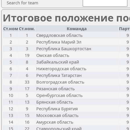
Search for team
Итоговое положение пос
Ст.ном
Ст.ном.
Команда
Пар
1
1
Свердловская область
9
2
2
Республика Марий Эл
9
3
3
Республика Башкортостан
9
4
19
Омская область
9
5
8
Забайкальский край
9
6
4
Нижегородская область
9
7
6
Республика Татарстан
9
8
33
Волгоградская область
9
9
17
Рязанская область
9
10
5
Оренбургская область
9
11
13
Брянская область
9
12
9
Республика Бурятия
9
13
15
Московская область
9
14
16
Амурская область
9
15
22
Ставропольский край
9