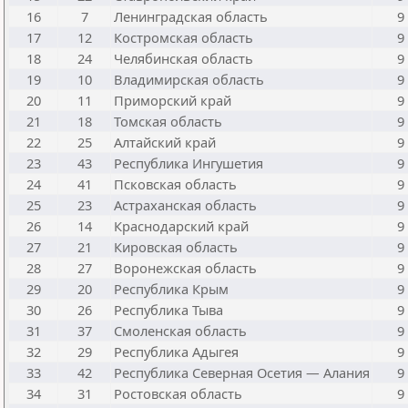
16
7
Ленинградская область
9
17
12
Костромская область
9
18
24
Челябинская область
9
19
10
Владимирская область
9
20
11
Приморский край
9
21
18
Томская область
9
22
25
Алтайский край
9
23
43
Республика Ингушетия
9
24
41
Псковская область
9
25
23
Астраханская область
9
26
14
Краснодарский край
9
27
21
Кировская область
9
28
27
Воронежская область
9
29
20
Республика Крым
9
30
26
Республика Тыва
9
31
37
Смоленская область
9
32
29
Республика Адыгея
9
33
42
Республика Северная Осетия — Алания
9
34
31
Ростовская область
9