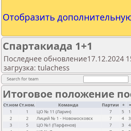
Отобразить дополнительну
Спартакиада 1+1
Последнее обновление17.12.2024 1
загрузка: tulachess
Search for team
Итоговое положение пос
Ст.ном
Ст.ном.
Команда
Партии
+
1
1
ЦО № 11 (Ларин)
7
5
1
2
2
Лицей № 1 - Новомосковск
7
4
3
3
5
ЦО №1 (Парфенов)
7
3
4