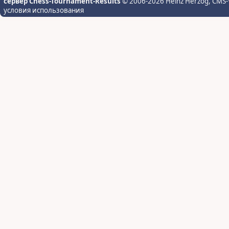
сервер Chess-Tournament-Results
© 2006-2026 Heinz Herzog
, CMS-
условия использования