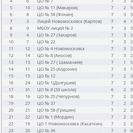
4
6
ЦО № 7
7
3
3
5
10
ЦО № 11 (Макаров)
7
2
5
6
8
ЦО № 58 (Фонин)
7
3
3
7
3
Лицей Новомосковск (Карпов)
7
4
1
8
9
МБОУ-лицей № 2
7
3
3
9
4
ЦО № 27 (Захаров)
7
3
2
10
7
ЦО № 22
7
3
2
11
12
ЦО № 4 Новомосковск
7
3
2
12
14
ЦО № 8 (Аносов)
7
3
2
13
13
ЦО № 27 ( Шаманаев)
7
1
5
14
11
ЦО № 25 (Алдохин)
7
3
1
15
15
ЦО № 12
7
2
3
16
24
ЦО № 1(Долгушев)
7
2
3
17
31
ЦО № 8 (33 школа)
6
2
3
18
16
ЦО № 25 (Чепурнов)
7
2
3
19
27
ЦО № 37
7
2
3
20
21
ЦО № 58 (Гришин)
7
2
2
21
22
ЦО № 1 (Мордин)
7
2
2
22
19
ЦО 1 Новомосковск (Касаткин)
7
2
2
23
20
ЦО № 36
7
3
0