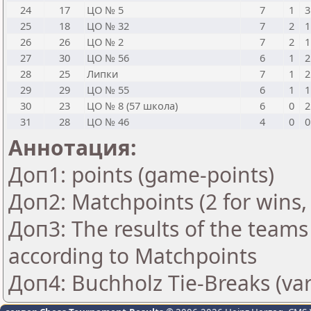
24
17
ЦО № 5
7
1
3
25
18
ЦО № 32
7
2
1
26
26
ЦО № 2
7
2
1
27
30
ЦО № 56
6
1
2
28
25
Липки
7
1
2
29
29
ЦО № 55
6
1
1
30
23
ЦО № 8 (57 школа)
6
0
2
31
28
ЦО № 46
4
0
0
Аннотация:
Доп1: points (game-points)
Доп2: Matchpoints (2 for wins, 
Доп3: The results of the teams
according to Matchpoints
Доп4: Buchholz Tie-Breaks (var