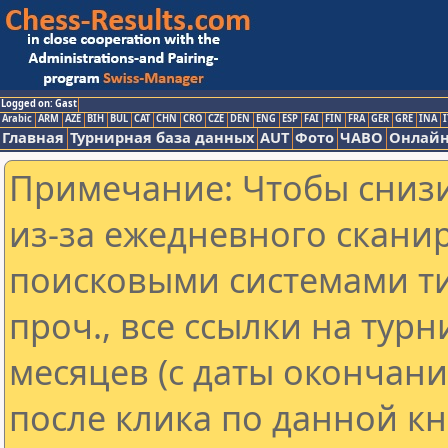
Logged on: Gast
Arabic
ARM
AZE
BIH
BUL
CAT
CHN
CRO
CZE
DEN
ENG
ESP
FAI
FIN
FRA
GER
GRE
INA
I
Главная
Турнирная база данных
AUT
Фото
ЧАВО
Онлайн
Примечание: Чтобы снизи
из-за ежедневного скани
поисковыми системами ти
проч., все ссылки на тур
месяцев (с даты окончан
после клика по данной кн