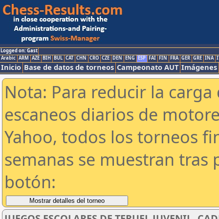
Logged on: Gast
Arabic
ARM
AZE
BIH
BUL
CAT
CHN
CRO
CZE
DEN
ENG
ESP
FAI
FIN
FRA
GER
GRE
INA
I
Inicio
Base de datos de torneos
Campeonato AUT
Imágenes
Nota: Para reducir la carga 
escaneos diarios de motor
Yahoo, todos los torneos f
semanas se muestran tras p
botón:
JUEGOS ESCOLARES DE TERUEL JUVENIL, CAD