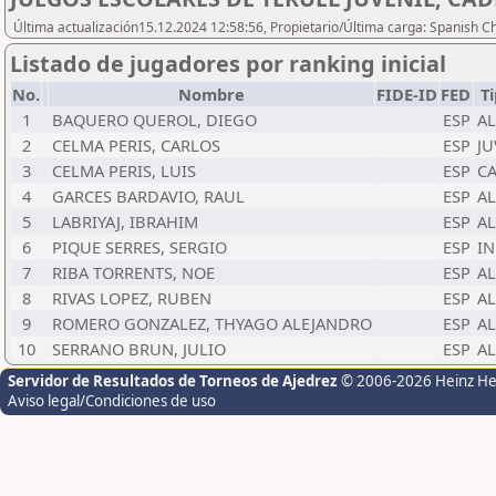
Última actualización15.12.2024 12:58:56, Propietario/Última carga: Spanish C
Listado de jugadores por ranking inicial
No.
Nombre
FIDE-ID
FED
T
1
BAQUERO QUEROL, DIEGO
ESP
AL
2
CELMA PERIS, CARLOS
ESP
JU
3
CELMA PERIS, LUIS
ESP
C
4
GARCES BARDAVIO, RAUL
ESP
AL
5
LABRIYAJ, IBRAHIM
ESP
AL
6
PIQUE SERRES, SERGIO
ESP
IN
7
RIBA TORRENTS, NOE
ESP
AL
8
RIVAS LOPEZ, RUBEN
ESP
AL
9
ROMERO GONZALEZ, THYAGO ALEJANDRO
ESP
AL
10
SERRANO BRUN, JULIO
ESP
AL
Servidor de Resultados de Torneos de Ajedrez
© 2006-2026 Heinz H
Aviso legal/Condiciones de uso