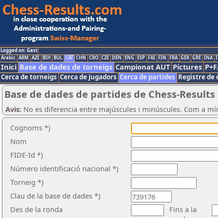
Logged on: Gast
Arabic
ARM
AZE
BIH
BUL
CAT
CHN
CRO
CZE
DEN
ENG
ESP
FAI
FIN
FRA
GER
GRE
INA
I
Inici
Base de dades de torneigs
Campionat AUT
Pictures
P+F
Cerca de torneigs
Cerca de jugadors
Cerca de partides
Registre de 
Base de dades de partides de Chess-Results
Avis:
No es diferencia entre majúscules i minúscules. Com a mí
Cognoms *)
Nom
FIDE-Id *)
Número identificació nacional *)
Torneig *)
Clau de la base de dades *)
Des de la ronda
Fins a la