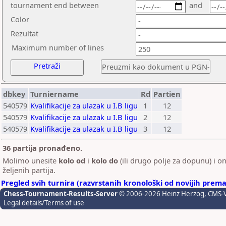
tournament end between
and
Color
Rezultat
Maximum number of lines
Pretraži
dbkey
Turniername
Rd
Partien
540579
Kvalifikacije za ulazak u I.B ligu
1
12
540579
Kvalifikacije za ulazak u I.B ligu
2
12
540579
Kvalifikacije za ulazak u I.B ligu
3
12
36 partija pronađeno.
Molimo unesite
kolo od
i
kolo do
(ili drugo polje za dopunu) i on
željenih partija.
Pregled svih turnira (razvrstanih kronološki od novijih prema
Chess-Tournament-Results-Server
© 2006-2026 Heinz Herzog
, CMS-
Legal details/Terms of use