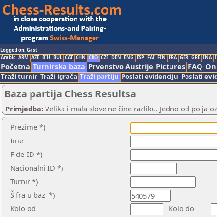
Logged on: Gast
Arabic
ARM
AZE
BIH
BUL
CAT
CHN
CRO
CZE
DEN
ENG
ESP
FAI
FIN
FRA
GER
GRE
INA
I
Početna
Turnirska baza
Prvenstvo Austrije
Pictures
FAQ
Onl
Traži turnir
Traži igrača
Traži partiju
Poslati evidenciju
Poslati evi
Baza partija Chess Resultsa
Primjedba:
Velika i mala slove ne čine razliku. Jedno od polja 
Prezime *)
Ime
Fide-ID *)
Nacionalni ID *)
Turnir *)
Šifra u bazi *)
Kolo od
Kolo do