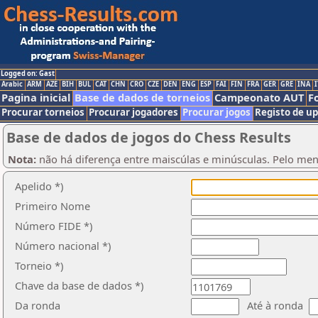
Logged on: Gast
Arabic
ARM
AZE
BIH
BUL
CAT
CHN
CRO
CZE
DEN
ENG
ESP
FAI
FIN
FRA
GER
GRE
INA
I
Pagina inicial
Base de dados de torneios
Campeonato AUT
F
Procurar torneios
Procurar jogadores
Procurar jogos
Registo de u
Base de dados de jogos do Chess Results
Nota:
não há diferença entre maiscúlas e minúsculas. Pelo men
Apelido *)
Primeiro Nome
Número FIDE *)
Número nacional *)
Torneio *)
Chave da base de dados *)
Da ronda
Até à ronda