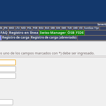
Servert
TA
JPN
MKD
LTU
NED
POL
POR
ROU
RUS
SRB
SVK
SWE
TUR
UKR
VIE
FontSize:11pt
FAQ
Registro en línea
Swiss-Manager
ÖSB
FIDE
s
Registro de carga
Registro de carga (abreviado)
os uno de los campos marcados con *) debe ser ingresado.