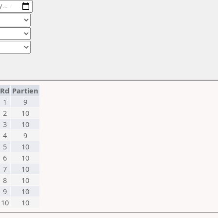
Rd
Partien
1
9
2
10
3
10
4
9
5
10
6
10
7
10
8
10
9
10
10
10