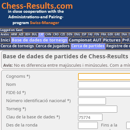
Logged on: Gast
Arabic
ARM
AZE
BIH
BUL
CAT
CHN
CRO
CZE
DEN
ENG
ESP
FAI
FIN
FRA
GER
GRE
INA
I
Inici
Base de dades de torneigs
Campionat AUT
Pictures
P+F
Cerca de torneigs
Cerca de jugadors
Cerca de partides
Registre de 
Base de dades de partides de Chess-Results
Avis:
No es diferencia entre majúscules i minúscules. Com a mí
Cognoms *)
Nom
FIDE-Id *)
Número identificació nacional *)
Torneig *)
Clau de la base de dades *)
Des de la ronda
Fins a la