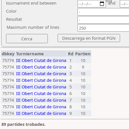
ronda
tournament end between
and
Color
Resultat
Maximum number of lines
dbkey
Turniername
Rd
Partien
75774
III Obert Ciutat de Girona
1
10
75774
III Obert Ciutat de Girona
2
9
75774
III Obert Ciutat de Girona
3
10
75774
III Obert Ciutat de Girona
4
10
75774
III Obert Ciutat de Girona
5
10
75774
III Obert Ciutat de Girona
6
10
75774
III Obert Ciutat de Girona
7
10
75774
III Obert Ciutat de Girona
8
10
75774
III Obert Ciutat de Girona
9
10
89 partides trobades.