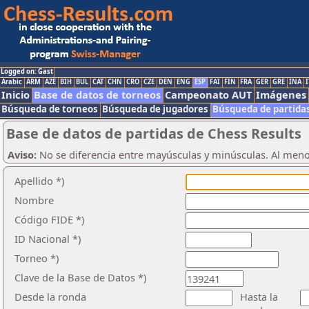
Logged on: Gast
Arabic
ARM
AZE
BIH
BUL
CAT
CHN
CRO
CZE
DEN
ENG
ESP
FAI
FIN
FRA
GER
GRE
INA
I
Inicio
Base de datos de torneos
Campeonato AUT
Imágenes
Búsqueda de torneos
Búsqueda de jugadores
Búsqueda de partida
Base de datos de partidas de Chess Results
Aviso:
No se diferencia entre mayúsculas y minúsculas. Al men
Apellido *)
Nombre
Código FIDE *)
ID Nacional *)
Torneo *)
Clave de la Base de Datos *)
Desde la ronda
Hasta la