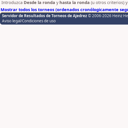
Introduzca
Desde la ronda
y
hasta la ronda
(u otros criterios) 
Mostrar todos los torneos (ordenados cronólogicamente segú
Servidor de Resultados de Torneos de Ajedrez
© 2006-2026 Heinz H
Aviso legal/Condiciones de uso