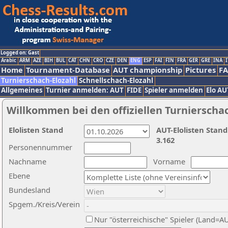
Logged on: Gast
Arabic
ARM
AZE
BIH
BUL
CAT
CHN
CRO
CZE
DEN
ENG
ESP
FAI
FIN
FRA
GER
GRE
INA
I
Home
Tournament-Database
AUT championship
Pictures
F
Turnierschach-Elozahl
Schnellschach-Elozahl
Allgemeines
Turnier anmelden: AUT
FIDE
Spieler anmelden
Elo AU
Willkommen bei den offiziellen Turnierscha
Elolisten Stand
AUT-Elolisten Stand
3.162
Personennummer
Nachname
Vorname
Ebene
Bundesland
Spgem./Kreis/Verein
Nur "österreichische" Spieler (Land=A