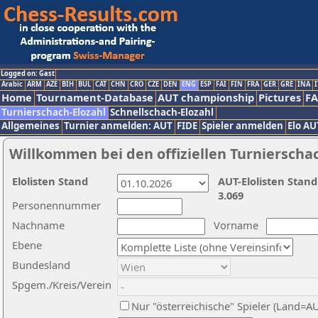
Logged on: Gast
Arabic
ARM
AZE
BIH
BUL
CAT
CHN
CRO
CZE
DEN
ENG
ESP
FAI
FIN
FRA
GER
GRE
INA
I
Home
Tournament-Database
AUT championship
Pictures
F
Turnierschach-Elozahl
Schnellschach-Elozahl
Allgemeines
Turnier anmelden: AUT
FIDE
Spieler anmelden
Elo AU
Willkommen bei den offiziellen Turnierscha
Elolisten Stand
AUT-Elolisten Stand
3.069
Personennummer
Nachname
Vorname
Ebene
Bundesland
Spgem./Kreis/Verein
Nur "österreichische" Spieler (Land=A