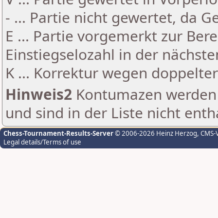
- ... Partie nicht gewertet, da 
E ... Partie vorgemerkt zur Be
Einstiegselozahl in der nächst
K ... Korrektur wegen doppelt
Hinweis2
Kontumazen werden g
und sind in der Liste nicht enth
Chess-Tournament-Results-Server
© 2006-2026 Heinz Herzog
, CMS-
Legal details/Terms of use