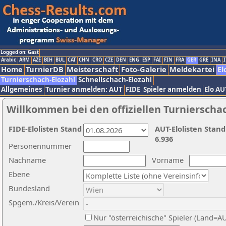
Logged on: Gast
Arabic
ARM
AZE
BIH
BUL
CAT
CHN
CRO
CZE
DEN
ENG
ESP
FAI
FIN
FRA
GER
GRE
INA
I
Home
TurnierDB
Meisterschaft
Foto-Galerie
Meldekartei
El
Turnierschach-Elozahl
Schnellschach-Elozahl
Allgemeines
Turnier anmelden: AUT
FIDE
Spieler anmelden
Elo AU
Willkommen bei den offiziellen Turnierscha
FIDE-Elolisten Stand
AUT-Elolisten Stand
6.936
Personennummer
Nachname
Vorname
Ebene
Bundesland
Spgem./Kreis/Verein
Nur "österreichische" Spieler (Land=A