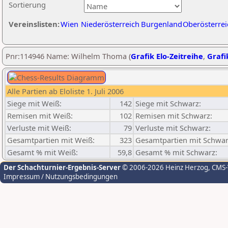
Sortierung
Vereinslisten:
Wien
Niederösterreich
Burgenland
Oberösterrei
Pnr:114946 Name: Wilhelm Thoma (
Grafik Elo-Zeitreihe
,
Grafi
Alle Partien ab Eloliste 1. Juli 2006
Siege mit Weiß:
142
Siege mit Schwarz:
Remisen mit Weiß:
102
Remisen mit Schwarz:
Verluste mit Weiß:
79
Verluste mit Schwarz:
Gesamtpartien mit Weiß:
323
Gesamtpartien mit Schwar
Gesamt % mit Weiß:
59,8
Gesamt % mit Schwarz:
Der Schachturnier-Ergebnis-Server
© 2006-2026 Heinz Herzog
, CMS
Impressum / Nutzungsbedingungen