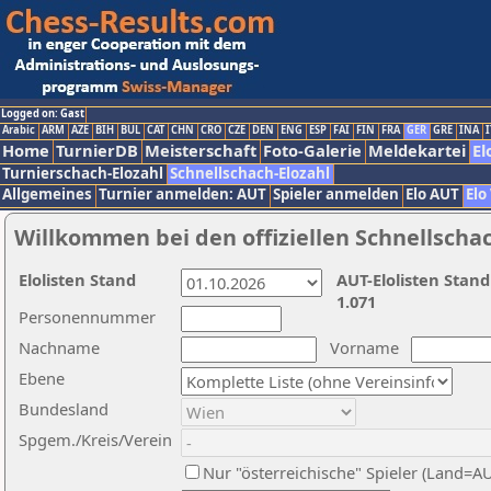
Logged on: Gast
Arabic
ARM
AZE
BIH
BUL
CAT
CHN
CRO
CZE
DEN
ENG
ESP
FAI
FIN
FRA
GER
GRE
INA
I
Home
TurnierDB
Meisterschaft
Foto-Galerie
Meldekartei
El
Turnierschach-Elozahl
Schnellschach-Elozahl
Allgemeines
Turnier anmelden: AUT
Spieler anmelden
Elo AUT
Elo
Willkommen bei den offiziellen Schnellscha
Elolisten Stand
AUT-Elolisten Stand
1.071
Personennummer
Nachname
Vorname
Ebene
Bundesland
Spgem./Kreis/Verein
Nur "österreichische" Spieler (Land=A