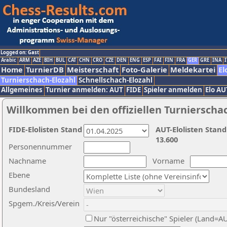
Logged on: Gast
Arabic
ARM
AZE
BIH
BUL
CAT
CHN
CRO
CZE
DEN
ENG
ESP
FAI
FIN
FRA
GER
GRE
INA
I
Home
TurnierDB
Meisterschaft
Foto-Galerie
Meldekartei
El
Turnierschach-Elozahl
Schnellschach-Elozahl
Allgemeines
Turnier anmelden: AUT
FIDE
Spieler anmelden
Elo AU
Willkommen bei den offiziellen Turnierscha
FIDE-Elolisten Stand
AUT-Elolisten Stand
13.600
Personennummer
Nachname
Vorname
Ebene
Bundesland
Spgem./Kreis/Verein
Nur "österreichische" Spieler (Land=A