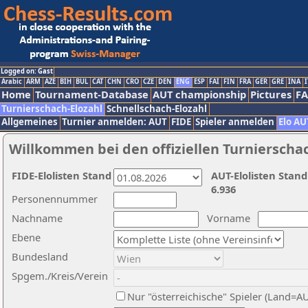
Logged on: Gast
Arabic
ARM
AZE
BIH
BUL
CAT
CHN
CRO
CZE
DEN
ENG
ESP
FAI
FIN
FRA
GER
GRE
INA
I
Home
Tournament-Database
AUT championship
Pictures
F
Turnierschach-Elozahl
Schnellschach-Elozahl
Allgemeines
Turnier anmelden: AUT
FIDE
Spieler anmelden
Elo AU
Willkommen bei den offiziellen Turnierscha
FIDE-Elolisten Stand
AUT-Elolisten Stand
6.936
Personennummer
Nachname
Vorname
Ebene
Bundesland
Spgem./Kreis/Verein
Nur "österreichische" Spieler (Land=A