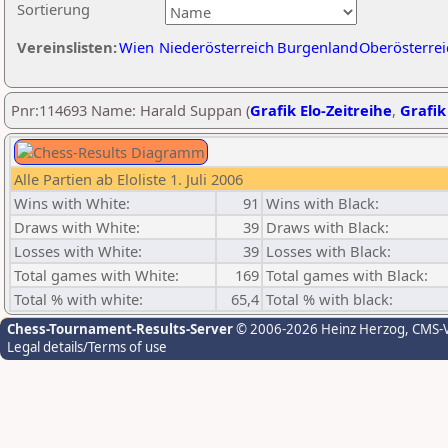
Sortierung
Vereinslisten:
Wien
Niederösterreich
Burgenland
Oberösterrei
Pnr:114693 Name: Harald Suppan (
Grafik Elo-Zeitreihe
,
Grafik
Alle Partien ab Eloliste 1. Juli 2006
Wins with White:
91
Wins with Black:
Draws with White:
39
Draws with Black:
Losses with White:
39
Losses with Black:
Total games with White:
169
Total games with Black:
Total % with white:
65,4
Total % with black:
Chess-Tournament-Results-Server
© 2006-2026 Heinz Herzog
, CMS-
Legal details/Terms of use