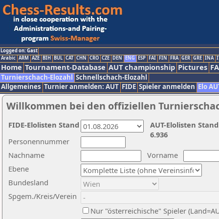
Logged on: Gast
Arabic
ARM
AZE
BIH
BUL
CAT
CHN
CRO
CZE
DEN
ENG
ESP
FAI
FIN
FRA
GER
GRE
INA
I
Home
Tournament-Database
AUT championship
Pictures
F
Turnierschach-Elozahl
Schnellschach-Elozahl
Allgemeines
Turnier anmelden: AUT
FIDE
Spieler anmelden
Elo AU
Willkommen bei den offiziellen Turnierscha
FIDE-Elolisten Stand
AUT-Elolisten Stand
6.936
Personennummer
Nachname
Vorname
Ebene
Bundesland
Spgem./Kreis/Verein
Nur "österreichische" Spieler (Land=A