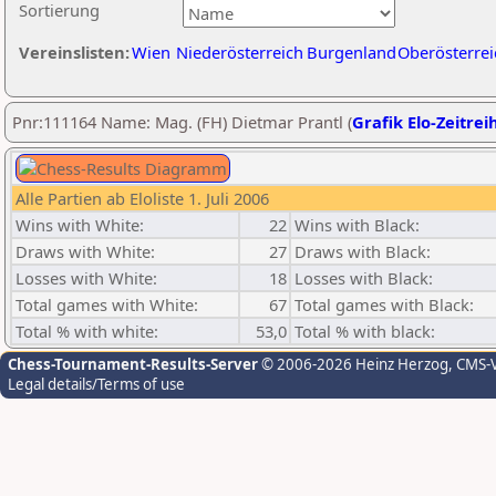
Sortierung
Vereinslisten:
Wien
Niederösterreich
Burgenland
Oberösterrei
Pnr:111164 Name: Mag. (FH) Dietmar Prantl (
Grafik Elo-Zeitrei
Alle Partien ab Eloliste 1. Juli 2006
Wins with White:
22
Wins with Black:
Draws with White:
27
Draws with Black:
Losses with White:
18
Losses with Black:
Total games with White:
67
Total games with Black:
Total % with white:
53,0
Total % with black:
Chess-Tournament-Results-Server
© 2006-2026 Heinz Herzog
, CMS-
Legal details/Terms of use