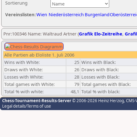
Sortierung
Vereinslisten:
Wien
Niederösterreich
Burgenland
Oberösterrei
Pnr:100346 Name: Waltraud Artner (
Grafik Elo-Zeitreihe
,
Grafi
Alle Partien ab Eloliste 1. Juli 2006
Wins with White:
25
Wins with Black:
Draws with White:
26
Draws with Black:
Losses with White:
28
Losses with Black:
Total games with White:
79
Total games with Black:
Total % with white:
48,1
Total % with black:
Chess-Tournament-Results-Server
© 2006-2026 Heinz Herzog
, CMS-
Legal details/Terms of use