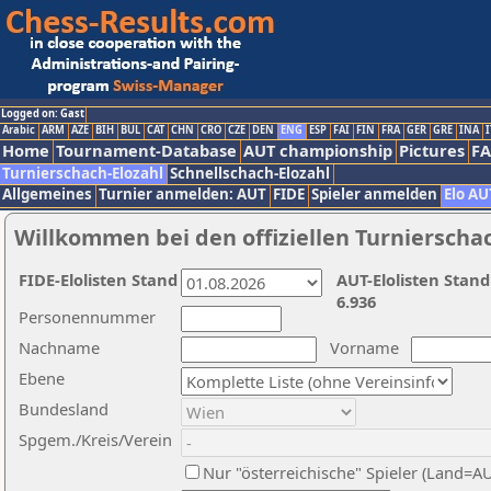
Logged on: Gast
Arabic
ARM
AZE
BIH
BUL
CAT
CHN
CRO
CZE
DEN
ENG
ESP
FAI
FIN
FRA
GER
GRE
INA
I
Home
Tournament-Database
AUT championship
Pictures
F
Turnierschach-Elozahl
Schnellschach-Elozahl
Allgemeines
Turnier anmelden: AUT
FIDE
Spieler anmelden
Elo AU
Willkommen bei den offiziellen Turnierscha
FIDE-Elolisten Stand
AUT-Elolisten Stand
6.936
Personennummer
Nachname
Vorname
Ebene
Bundesland
Spgem./Kreis/Verein
Nur "österreichische" Spieler (Land=A