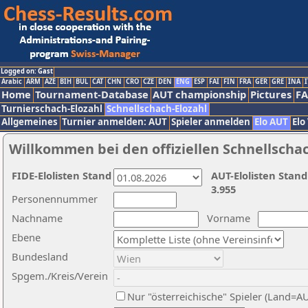
Logged on: Gast
Arabic
ARM
AZE
BIH
BUL
CAT
CHN
CRO
CZE
DEN
ENG
ESP
FAI
FIN
FRA
GER
GRE
INA
I
Home
Tournament-Database
AUT championship
Pictures
F
Turnierschach-Elozahl
Schnellschach-Elozahl
Allgemeines
Turnier anmelden: AUT
Spieler anmelden
Elo AUT
Elo
Willkommen bei den offiziellen Schnellscha
FIDE-Elolisten Stand
AUT-Elolisten Stand
3.955
Personennummer
Nachname
Vorname
Ebene
Bundesland
Spgem./Kreis/Verein
Nur "österreichische" Spieler (Land=A