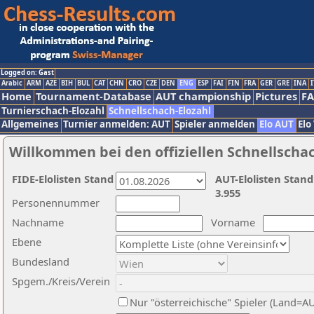
Logged on: Gast
Arabic
ARM
AZE
BIH
BUL
CAT
CHN
CRO
CZE
DEN
ENG
ESP
FAI
FIN
FRA
GER
GRE
INA
I
Home
Tournament-Database
AUT championship
Pictures
F
Turnierschach-Elozahl
Schnellschach-Elozahl
Allgemeines
Turnier anmelden: AUT
Spieler anmelden
Elo AUT
Elo
Willkommen bei den offiziellen Schnellscha
FIDE-Elolisten Stand
AUT-Elolisten Stand
3.955
Personennummer
Nachname
Vorname
Ebene
Bundesland
Spgem./Kreis/Verein
Nur "österreichische" Spieler (Land=A