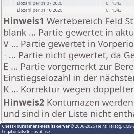
Elozahl per 01.07.2026
0
1343
Elozahl per 01.10.2026
0
1343
Hinweis1
Wertebereich Feld St 
blank ... Partie gewertet in akt
V ... Partie gewertet in Vorperi
- ... Partie nicht gewertet, da 
E ... Partie vorgemerkt zur Be
Einstiegselozahl in der nächst
K ... Korrektur wegen doppelt
Hinweis2
Kontumazen werden g
und sind in der Liste nicht enth
Chess-Tournament-Results-Server
© 2006-2026 Heinz Herzog
, CMS-
Legal details/Terms of use