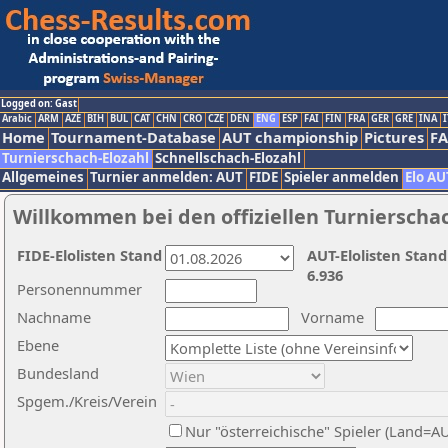
Logged on: Gast
Arabic
ARM
AZE
BIH
BUL
CAT
CHN
CRO
CZE
DEN
ENG
ESP
FAI
FIN
FRA
GER
GRE
INA
I
Home
Tournament-Database
AUT championship
Pictures
F
Turnierschach-Elozahl
Schnellschach-Elozahl
Allgemeines
Turnier anmelden: AUT
FIDE
Spieler anmelden
Elo AU
Willkommen bei den offiziellen Turnierscha
FIDE-Elolisten Stand
AUT-Elolisten Stand
6.936
Personennummer
Nachname
Vorname
Ebene
Bundesland
Spgem./Kreis/Verein
Nur "österreichische" Spieler (Land=A