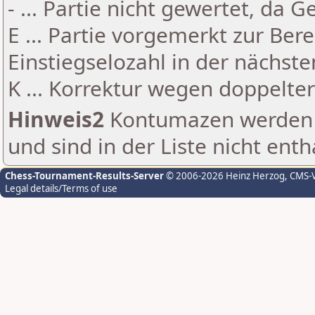
- ... Partie nicht gewertet, da 
E ... Partie vorgemerkt zur Be
Einstiegselozahl in der nächst
K ... Korrektur wegen doppelt
Hinweis2
Kontumazen werden g
und sind in der Liste nicht enth
Chess-Tournament-Results-Server
© 2006-2026 Heinz Herzog
, CMS-
Legal details/Terms of use