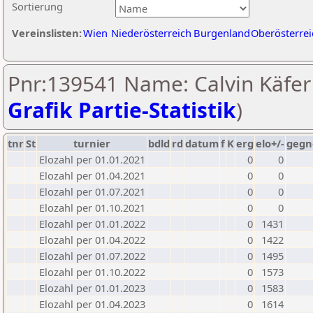
Sortierung
Vereinslisten:
Wien
Niederösterreich
Burgenland
Oberösterrei
Pnr:139541 Name: Calvin Käfer 
Grafik Partie-Statistik
)
tnr
St
turnier
bdld
rd
datum
f
K
erg
elo+/-
gegn
Elozahl per 01.01.2021
0
0
Elozahl per 01.04.2021
0
0
Elozahl per 01.07.2021
0
0
Elozahl per 01.10.2021
0
0
Elozahl per 01.01.2022
0
1431
Elozahl per 01.04.2022
0
1422
Elozahl per 01.07.2022
0
1495
Elozahl per 01.10.2022
0
1573
Elozahl per 01.01.2023
0
1583
Elozahl per 01.04.2023
0
1614