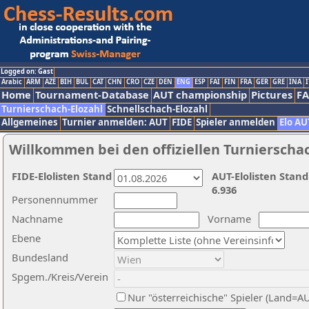
Logged on: Gast
Arabic
ARM
AZE
BIH
BUL
CAT
CHN
CRO
CZE
DEN
ENG
ESP
FAI
FIN
FRA
GER
GRE
INA
I
Home
Tournament-Database
AUT championship
Pictures
F
Turnierschach-Elozahl
Schnellschach-Elozahl
Allgemeines
Turnier anmelden: AUT
FIDE
Spieler anmelden
Elo AU
Willkommen bei den offiziellen Turnierscha
FIDE-Elolisten Stand
AUT-Elolisten Stand
6.936
Personennummer
Nachname
Vorname
Ebene
Bundesland
Spgem./Kreis/Verein
Nur "österreichische" Spieler (Land=A