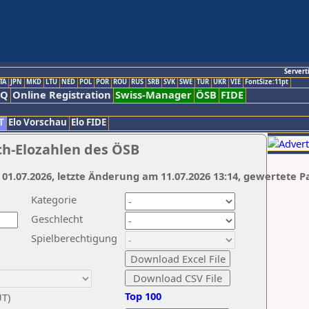
Servert
TA
JPN
MKD
LTU
NED
POL
POR
ROU
RUS
SRB
SVK
SWE
TUR
UKR
VIE
FontSize:11pt
AQ
Online Registration
Swiss-Manager
ÖSB
FIDE
T
Elo Vorschau
Elo FIDE
ch-Elozahlen des ÖSB
 01.07.2026, letzte Änderung am 11.07.2026 13:14, gewertete P
Kategorie
Geschlecht
Spielberechtigung
Top 100
UT)