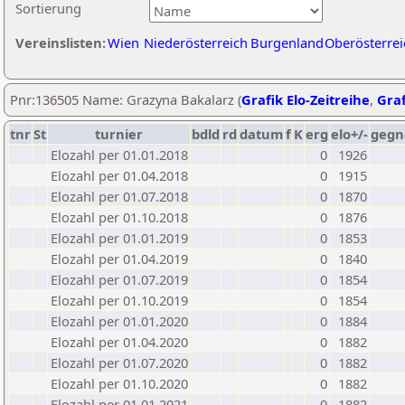
Sortierung
Vereinslisten:
Wien
Niederösterreich
Burgenland
Oberösterrei
Pnr:136505 Name: Grazyna Bakalarz (
Grafik Elo-Zeitreihe
,
Graf
tnr
St
turnier
bdld
rd
datum
f
K
erg
elo+/-
gegn
Elozahl per 01.01.2018
0
1926
Elozahl per 01.04.2018
0
1915
Elozahl per 01.07.2018
0
1870
Elozahl per 01.10.2018
0
1876
Elozahl per 01.01.2019
0
1853
Elozahl per 01.04.2019
0
1840
Elozahl per 01.07.2019
0
1854
Elozahl per 01.10.2019
0
1854
Elozahl per 01.01.2020
0
1884
Elozahl per 01.04.2020
0
1882
Elozahl per 01.07.2020
0
1882
Elozahl per 01.10.2020
0
1882
Elozahl per 01.01.2021
0
1882