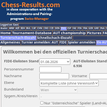
Logged on: Gast
Arabic
ARM
AZE
BIH
BUL
CAT
CHN
CRO
CZE
DEN
ENG
ESP
FAI
FIN
FRA
GER
GRE
INA
I
Home
Tournament-Database
AUT championship
Pictures
F
Turnierschach-Elozahl
Schnellschach-Elozahl
Allgemeines
Turnier anmelden: AUT
FIDE
Spieler anmelden
Elo AU
Willkommen bei den offiziellen Turnierscha
FIDE-Elolisten Stand
AUT-Elolisten Stand
6.936
Personennummer
Nachname
Vorname
Ebene
Bundesland
Spgem./Kreis/Verein
Nur "österreichische" Spieler (Land=A