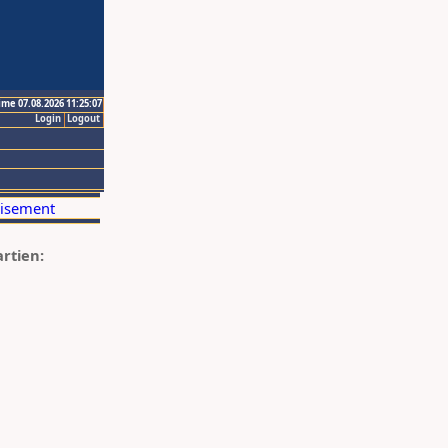
ime 07.08.2026 11:25:07
Login
Logout
artien: