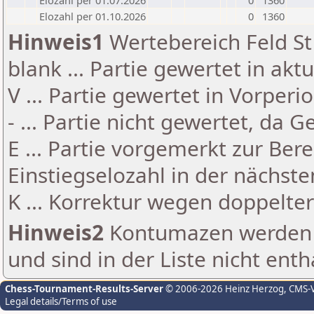
Elozahl per 01.07.2026
0
1360
Elozahl per 01.10.2026
0
1360
Hinweis1
Wertebereich Feld St 
blank ... Partie gewertet in akt
V ... Partie gewertet in Vorperi
- ... Partie nicht gewertet, da 
E ... Partie vorgemerkt zur Be
Einstiegselozahl in der nächst
K ... Korrektur wegen doppelt
Hinweis2
Kontumazen werden g
und sind in der Liste nicht enth
Chess-Tournament-Results-Server
© 2006-2026 Heinz Herzog
, CMS-
Legal details/Terms of use