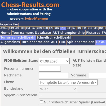
Logged on: Gast
Arabic
ARM
AZE
BIH
BUL
CAT
CHN
CRO
CZE
DEN
ENG
ESP
FAI
FIN
FRA
GER
GRE
INA
I
Home
Tournament-Database
AUT championship
Pictures
F
Turnierschach-Elozahl
Schnellschach-Elozahl
Allgemeines
Turnier anmelden: AUT
FIDE
Spieler anmelden
Elo AU
Willkommen bei den offiziellen Turnierscha
FIDE-Elolisten Stand
AUT-Elolisten Stand
6.936
Personennummer
Nachname
Vorname
Ebene
Bundesland
Spgem./Kreis/Verein
Nur "österreichische" Spieler (Land=A