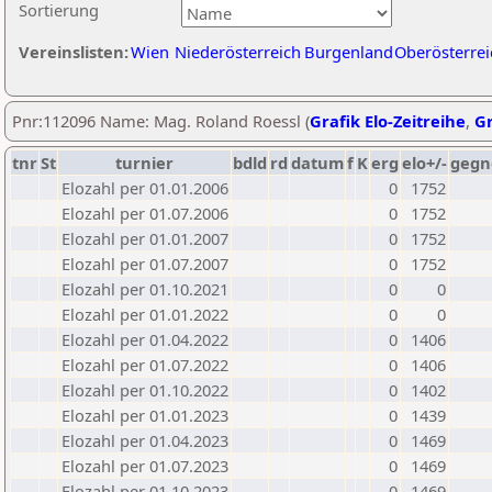
Sortierung
Vereinslisten:
Wien
Niederösterreich
Burgenland
Oberösterrei
Pnr:112096 Name: Mag. Roland Roessl (
Grafik Elo-Zeitreihe
,
Gr
tnr
St
turnier
bdld
rd
datum
f
K
erg
elo+/-
gegn
Elozahl per 01.01.2006
0
1752
Elozahl per 01.07.2006
0
1752
Elozahl per 01.01.2007
0
1752
Elozahl per 01.07.2007
0
1752
Elozahl per 01.10.2021
0
0
Elozahl per 01.01.2022
0
0
Elozahl per 01.04.2022
0
1406
Elozahl per 01.07.2022
0
1406
Elozahl per 01.10.2022
0
1402
Elozahl per 01.01.2023
0
1439
Elozahl per 01.04.2023
0
1469
Elozahl per 01.07.2023
0
1469
Elozahl per 01.10.2023
0
1469