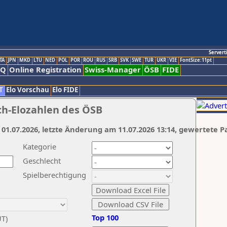
Servert
TA
JPN
MKD
LTU
NED
POL
POR
ROU
RUS
SRB
SVK
SWE
TUR
UKR
VIE
FontSize:11pt
AQ
Online Registration
Swiss-Manager
ÖSB
FIDE
T
Elo Vorschau
Elo FIDE
ch-Elozahlen des ÖSB
 01.07.2026, letzte Änderung am 11.07.2026 13:14, gewertete P
Kategorie
Geschlecht
Spielberechtigung
Top 100
UT)