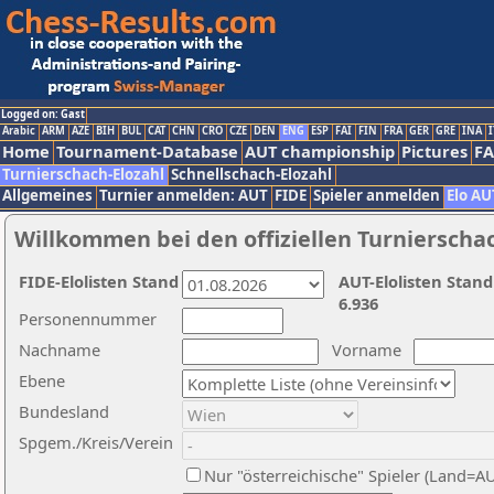
Logged on: Gast
Arabic
ARM
AZE
BIH
BUL
CAT
CHN
CRO
CZE
DEN
ENG
ESP
FAI
FIN
FRA
GER
GRE
INA
I
Home
Tournament-Database
AUT championship
Pictures
F
Turnierschach-Elozahl
Schnellschach-Elozahl
Allgemeines
Turnier anmelden: AUT
FIDE
Spieler anmelden
Elo AU
Willkommen bei den offiziellen Turnierscha
FIDE-Elolisten Stand
AUT-Elolisten Stand
6.936
Personennummer
Nachname
Vorname
Ebene
Bundesland
Spgem./Kreis/Verein
Nur "österreichische" Spieler (Land=A