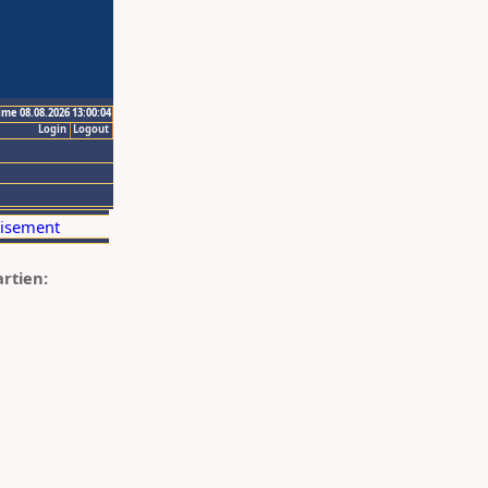
ime 08.08.2026 13:00:04
Login
Logout
artien: