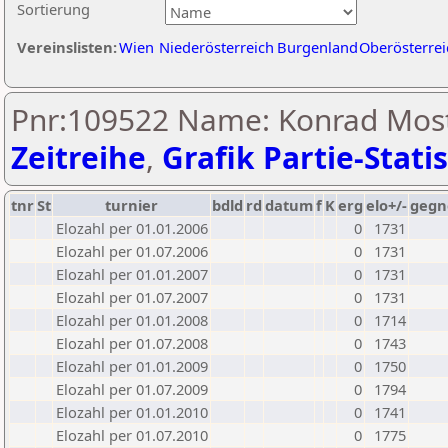
Sortierung
Vereinslisten:
Wien
Niederösterreich
Burgenland
Oberösterrei
Pnr:109522 Name: Konrad Most
Zeitreihe
,
Grafik Partie-Statis
tnr
St
turnier
bdld
rd
datum
f
K
erg
elo+/-
gegn
Elozahl per 01.01.2006
0
1731
Elozahl per 01.07.2006
0
1731
Elozahl per 01.01.2007
0
1731
Elozahl per 01.07.2007
0
1731
Elozahl per 01.01.2008
0
1714
Elozahl per 01.07.2008
0
1743
Elozahl per 01.01.2009
0
1750
Elozahl per 01.07.2009
0
1794
Elozahl per 01.01.2010
0
1741
Elozahl per 01.07.2010
0
1775