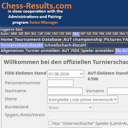
Logged on: Gast
Arabic
ARM
AZE
BIH
BUL
CAT
CHN
CRO
CZE
DEN
ENG
ESP
FAI
FIN
FRA
GER
GRE
INA
I
Home
Tournament-Database
AUT championship
Pictures
F
Turnierschach-Elozahl
Schnellschach-Elozahl
Allgemeines
Turnier anmelden: AUT
FIDE
Spieler anmelden
Elo AU
Willkommen bei den offiziellen Turnierscha
FIDE-Elolisten Stand
AUT-Elolisten Stand
6.936
Personennummer
Nachname
Vorname
Ebene
Bundesland
Spgem./Kreis/Verein
Nur "österreichische" Spieler (Land=A