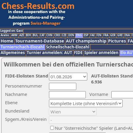
Logged on: Gast
Arabic
ARM
AZE
BIH
BUL
CAT
CHN
CRO
CZE
DEN
ENG
ESP
FAI
FIN
FRA
GER
GRE
INA
I
Home
Tournament-Database
AUT championship
Pictures
F
Turnierschach-Elozahl
Schnellschach-Elozahl
Allgemeines
Turnier anmelden: AUT
FIDE
Spieler anmelden
Elo AU
Willkommen bei den offiziellen Turnierscha
FIDE-Elolisten Stand
AUT-Elolisten Stand
6.936
Personennummer
Nachname
Vorname
Ebene
Bundesland
Spgem./Kreis/Verein
Nur "österreichische" Spieler (Land=A