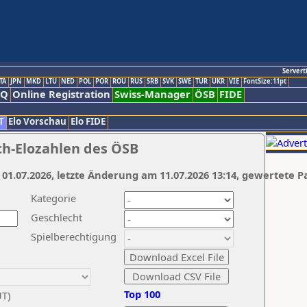
Servert
TA
JPN
MKD
LTU
NED
POL
POR
ROU
RUS
SRB
SVK
SWE
TUR
UKR
VIE
FontSize:11pt
AQ
Online Registration
Swiss-Manager
ÖSB
FIDE
T
Elo Vorschau
Elo FIDE
ch-Elozahlen des ÖSB
 01.07.2026, letzte Änderung am 11.07.2026 13:14, gewertete P
Kategorie
Geschlecht
Spielberechtigung
Top 100
UT)