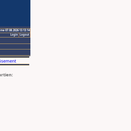
ime 07.08.2026 13:13:14
Login
Logout
artien: