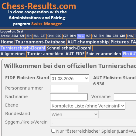
Logged on: Gast
Arabic
ARM
AZE
BIH
BUL
CAT
CHN
CRO
CZE
DEN
ENG
ESP
FAI
FIN
FRA
GER
GRE
INA
I
Home
Tournament-Database
AUT championship
Pictures
F
Turnierschach-Elozahl
Schnellschach-Elozahl
Allgemeines
Turnier anmelden: AUT
FIDE
Spieler anmelden
Elo AU
Willkommen bei den offiziellen Turnierscha
FIDE-Elolisten Stand
AUT-Elolisten Stand
6.936
Personennummer
Nachname
Vorname
Ebene
Bundesland
Spgem./Kreis/Verein
Nur "österreichische" Spieler (Land=A