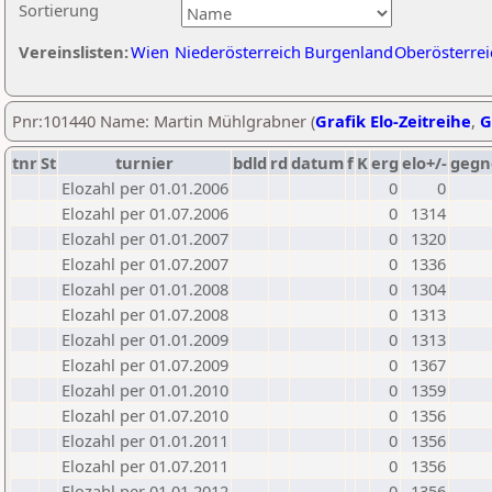
Sortierung
Vereinslisten:
Wien
Niederösterreich
Burgenland
Oberösterrei
Pnr:101440 Name: Martin Mühlgrabner (
Grafik Elo-Zeitreihe
,
G
tnr
St
turnier
bdld
rd
datum
f
K
erg
elo+/-
gegn
Elozahl per 01.01.2006
0
0
Elozahl per 01.07.2006
0
1314
Elozahl per 01.01.2007
0
1320
Elozahl per 01.07.2007
0
1336
Elozahl per 01.01.2008
0
1304
Elozahl per 01.07.2008
0
1313
Elozahl per 01.01.2009
0
1313
Elozahl per 01.07.2009
0
1367
Elozahl per 01.01.2010
0
1359
Elozahl per 01.07.2010
0
1356
Elozahl per 01.01.2011
0
1356
Elozahl per 01.07.2011
0
1356
Elozahl per 01.01.2012
0
1356