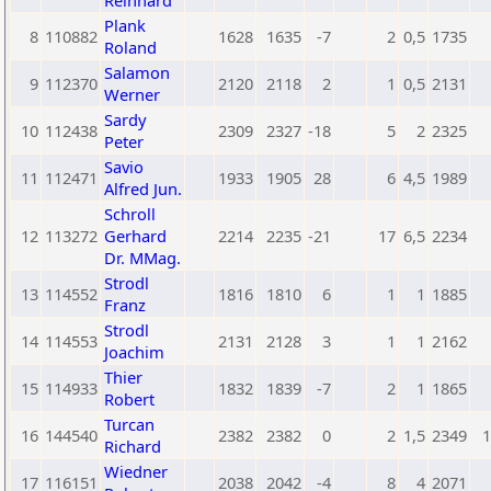
Reinhard
Plank
8
110882
1628
1635
-7
2
0,5
1735
Roland
Salamon
9
112370
2120
2118
2
1
0,5
2131
Werner
Sardy
10
112438
2309
2327
-18
5
2
2325
Peter
Savio
11
112471
1933
1905
28
6
4,5
1989
Alfred Jun.
Schroll
12
113272
Gerhard
2214
2235
-21
17
6,5
2234
Dr. MMag.
Strodl
13
114552
1816
1810
6
1
1
1885
Franz
Strodl
14
114553
2131
2128
3
1
1
2162
Joachim
Thier
15
114933
1832
1839
-7
2
1
1865
Robert
Turcan
16
144540
2382
2382
0
2
1,5
2349
1
Richard
Wiedner
17
116151
2038
2042
-4
8
4
2071