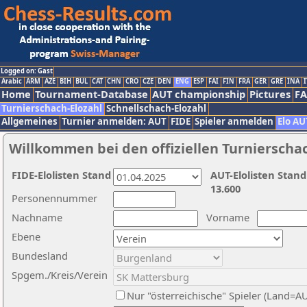
Logged on: Gast
Arabic
ARM
AZE
BIH
BUL
CAT
CHN
CRO
CZE
DEN
ENG
ESP
FAI
FIN
FRA
GER
GRE
INA
I
Home
Tournament-Database
AUT championship
Pictures
F
Turnierschach-Elozahl
Schnellschach-Elozahl
Allgemeines
Turnier anmelden: AUT
FIDE
Spieler anmelden
Elo AU
Willkommen bei den offiziellen Turnierscha
FIDE-Elolisten Stand
AUT-Elolisten Stand
13.600
Personennummer
Nachname
Vorname
Ebene
Bundesland
Spgem./Kreis/Verein
Nur "österreichische" Spieler (Land=A