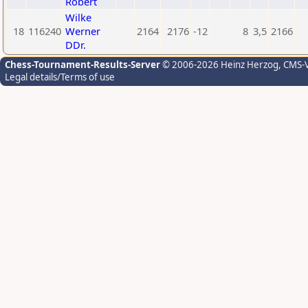
Robert
Wilke
18
116240
Werner
2164
2176
-12
8
3,5
2166
DDr.
Chess-Tournament-Results-Server
© 2006-2026 Heinz Herzog
, CMS-
Legal details/Terms of use