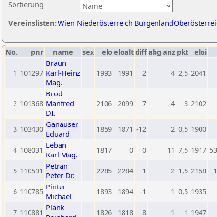
Sortierung
Vereinslisten:
Wien
Niederösterreich
Burgenland
Oberösterrei
No.
pnr
name
sex
elo
eloalt
diff
abg
anz
pkt
eloi
Braun
1
101297
Karl-Heinz
1993
1991
2
4
2,5
2041
Mag.
Brod
2
101368
Manfred
2106
2099
7
4
3
2102
DI.
Ganauser
3
103430
1859
1871
-12
2
0,5
1900
Eduard
Leban
4
108031
1817
0
0
11
7,5
1917
53
Karl Mag.
Petran
5
110591
2285
2284
1
2
1,5
2158
1
Peter Dr.
Pinter
6
110785
1893
1894
-1
1
0,5
1935
Michael
Plank
7
110881
1826
1818
8
1
1
1947