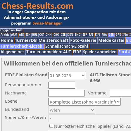
Logged on: Gast
Arabic
ARM
AZE
BIH
BUL
CAT
CHN
CRO
CZE
DEN
ENG
ESP
FAI
FIN
FRA
GER
GRE
INA
I
Home
TurnierDB
Meisterschaft
Foto-Galerie
Meldekartei
El
Turnierschach-Elozahl
Schnellschach-Elozahl
Allgemeines
Turnier anmelden: AUT
FIDE
Spieler anmelden
Elo AU
Willkommen bei den offiziellen Turnierscha
FIDE-Elolisten Stand
AUT-Elolisten Stand
6.936
Personennummer
Nachname
Vorname
Ebene
Bundesland
Spgem./Kreis/Verein
Nur "österreichische" Spieler (Land=A