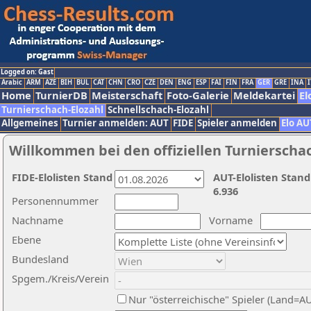
Logged on: Gast
Arabic
ARM
AZE
BIH
BUL
CAT
CHN
CRO
CZE
DEN
ENG
ESP
FAI
FIN
FRA
GER
GRE
INA
I
Home
TurnierDB
Meisterschaft
Foto-Galerie
Meldekartei
El
Turnierschach-Elozahl
Schnellschach-Elozahl
Allgemeines
Turnier anmelden: AUT
FIDE
Spieler anmelden
Elo AU
Willkommen bei den offiziellen Turnierscha
FIDE-Elolisten Stand
AUT-Elolisten Stand
6.936
Personennummer
Nachname
Vorname
Ebene
Bundesland
Spgem./Kreis/Verein
Nur "österreichische" Spieler (Land=A