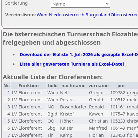
Sortierung
Vereinslisten:
Wien
Niederösterreich
Burgenland
Oberösterrei
Die österreichischen Turnierschach Elozahlen 
freigegeben und abgeschlossen
Download der Eloliste 1. Juli 2026 als gezippte Excel-
Liste aller gewerteten Turniere als Excel-Datei
Aktuelle Liste der Eloreferenten:
Nr.
Funktion
bdld
nachname
vorname
pnr
1
LV-Eloreferent
Wien
Neff
Gregor
109782
greg
2
LV-Eloreferent
Wien
Peraus
Gerald
110512
melde
3
LV-Eloreferent
NÖ
Bösendorfer
Ronald
101161
rona
4
LV-Eloreferent
Bgld
Kristof
Kaweh
107547
kawe
5
LV-Eloreferent
OÖ
Höher
Christian
105233
chris
6
LV-Eloreferent
Sbg
Kaiser
Manfred
106149
manf
7
LV-Eloreferent
Tir
Kampl
Florian
123453
flori