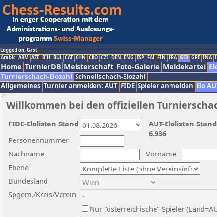
Logged on: Gast
Arabic
ARM
AZE
BIH
BUL
CAT
CHN
CRO
CZE
DEN
ENG
ESP
FAI
FIN
FRA
GER
GRE
INA
I
Home
TurnierDB
Meisterschaft
Foto-Galerie
Meldekartei
El
Turnierschach-Elozahl
Schnellschach-Elozahl
Allgemeines
Turnier anmelden: AUT
FIDE
Spieler anmelden
Elo AU
Willkommen bei den offiziellen Turnierscha
FIDE-Elolisten Stand
AUT-Elolisten Stand
6.936
Personennummer
Nachname
Vorname
Ebene
Bundesland
Spgem./Kreis/Verein
Nur "österreichische" Spieler (Land=A