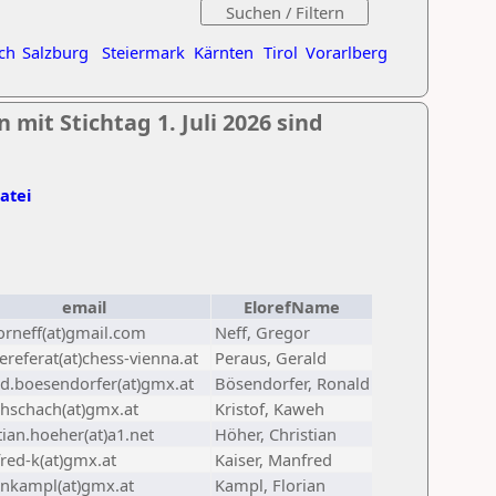
ch
Salzburg
Steiermark
Kärnten
Tirol
Vorarlberg
mit Stichtag 1. Juli 2026 sind
Datei
email
ElorefName
orneff(at)gmail.com
Neff, Gregor
referat(at)chess-vienna.at
Peraus, Gerald
ld.boesendorfer(at)gmx.at
Bösendorfer, Ronald
hschach(at)gmx.at
Kristof, Kaweh
tian.hoeher(at)a1.net
Höher, Christian
red-k(at)gmx.at
Kaiser, Manfred
ankampl(at)gmx.at
Kampl, Florian