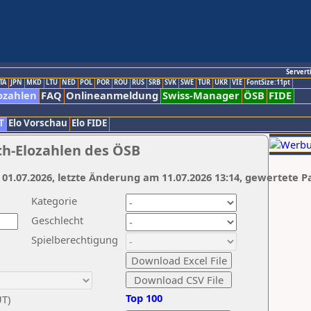
Servert
TA
JPN
MKD
LTU
NED
POL
POR
ROU
RUS
SRB
SVK
SWE
TUR
UKR
VIE
FontSize:11pt
ozahlen
FAQ
Onlineanmeldung
Swiss-Manager
ÖSB
FIDE
T
Elo Vorschau
Elo FIDE
ch-Elozahlen des ÖSB
 01.07.2026, letzte Änderung am 11.07.2026 13:14, gewertete P
Kategorie
Geschlecht
Spielberechtigung
Top 100
UT)