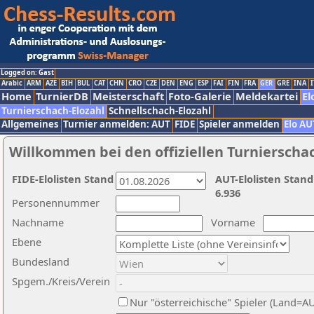
Logged on: Gast
Arabic
ARM
AZE
BIH
BUL
CAT
CHN
CRO
CZE
DEN
ENG
ESP
FAI
FIN
FRA
GER
GRE
INA
I
Home
TurnierDB
Meisterschaft
Foto-Galerie
Meldekartei
El
Turnierschach-Elozahl
Schnellschach-Elozahl
Allgemeines
Turnier anmelden: AUT
FIDE
Spieler anmelden
Elo AU
Willkommen bei den offiziellen Turnierscha
FIDE-Elolisten Stand
AUT-Elolisten Stand
6.936
Personennummer
Nachname
Vorname
Ebene
Bundesland
Spgem./Kreis/Verein
Nur "österreichische" Spieler (Land=A