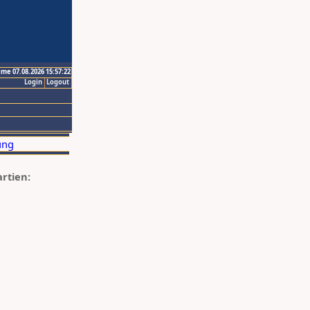
ime 07.08.2026 15:57:22
Login
Logout
artien: