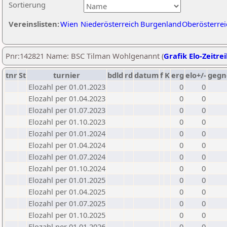
Sortierung
Vereinslisten:
Wien
Niederösterreich
Burgenland
Oberösterrei
Pnr:142821 Name: BSC Tilman Wohlgenannt (
Grafik Elo-Zeitre
tnr
St
turnier
bdld
rd
datum
f
K
erg
elo+/-
gegn
Elozahl per 01.01.2023
0
0
Elozahl per 01.04.2023
0
0
Elozahl per 01.07.2023
0
0
Elozahl per 01.10.2023
0
0
Elozahl per 01.01.2024
0
0
Elozahl per 01.04.2024
0
0
Elozahl per 01.07.2024
0
0
Elozahl per 01.10.2024
0
0
Elozahl per 01.01.2025
0
0
Elozahl per 01.04.2025
0
0
Elozahl per 01.07.2025
0
0
Elozahl per 01.10.2025
0
0
Elozahl per 01.01.2026
0
0