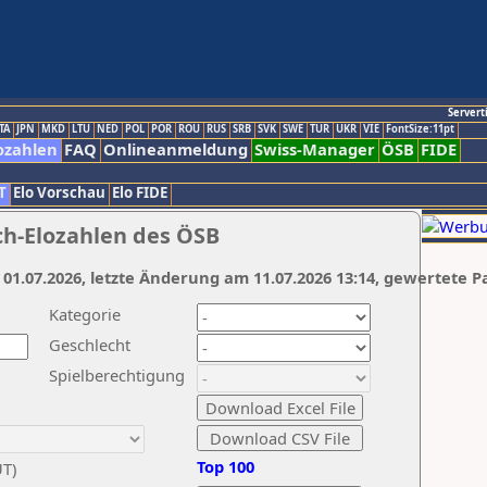
Servert
TA
JPN
MKD
LTU
NED
POL
POR
ROU
RUS
SRB
SVK
SWE
TUR
UKR
VIE
FontSize:11pt
ozahlen
FAQ
Onlineanmeldung
Swiss-Manager
ÖSB
FIDE
T
Elo Vorschau
Elo FIDE
ch-Elozahlen des ÖSB
 01.07.2026, letzte Änderung am 11.07.2026 13:14, gewertete P
Kategorie
Geschlecht
Spielberechtigung
Top 100
UT)