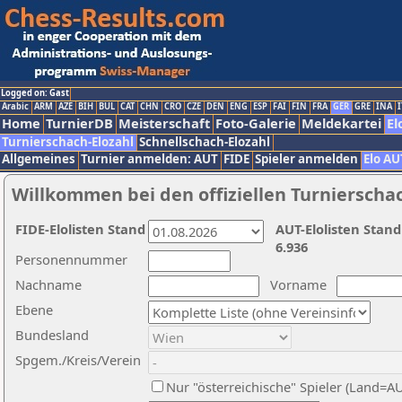
Logged on: Gast
Arabic
ARM
AZE
BIH
BUL
CAT
CHN
CRO
CZE
DEN
ENG
ESP
FAI
FIN
FRA
GER
GRE
INA
I
Home
TurnierDB
Meisterschaft
Foto-Galerie
Meldekartei
El
Turnierschach-Elozahl
Schnellschach-Elozahl
Allgemeines
Turnier anmelden: AUT
FIDE
Spieler anmelden
Elo AU
Willkommen bei den offiziellen Turnierscha
FIDE-Elolisten Stand
AUT-Elolisten Stand
6.936
Personennummer
Nachname
Vorname
Ebene
Bundesland
Spgem./Kreis/Verein
Nur "österreichische" Spieler (Land=A