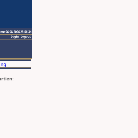
ime 06.08.2026 23:56:34
Login
Logout
artien: