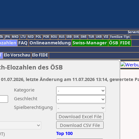
Servert
TA
JPN
MKD
LTU
NED
POL
POR
ROU
RUS
SRB
SVK
SWE
TUR
UKR
VIE
FontSize:11pt
ozahlen
FAQ
Onlineanmeldung
Swiss-Manager
ÖSB
FIDE
T
Elo Vorschau
Elo FIDE
ch-Elozahlen des ÖSB
 01.07.2026, letzte Änderung am 11.07.2026 13:14, gewertete P
Kategorie
Geschlecht
Spielberechtigung
Top 100
UT)