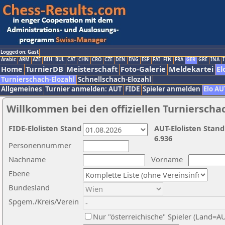
Logged on: Gast
Arabic
ARM
AZE
BIH
BUL
CAT
CHN
CRO
CZE
DEN
ENG
ESP
FAI
FIN
FRA
GER
GRE
INA
I
Home
TurnierDB
Meisterschaft
Foto-Galerie
Meldekartei
El
Turnierschach-Elozahl
Schnellschach-Elozahl
Allgemeines
Turnier anmelden: AUT
FIDE
Spieler anmelden
Elo AU
Willkommen bei den offiziellen Turnierscha
FIDE-Elolisten Stand
AUT-Elolisten Stand
6.936
Personennummer
Nachname
Vorname
Ebene
Bundesland
Spgem./Kreis/Verein
Nur "österreichische" Spieler (Land=A