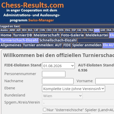
Logged on: Gast
Arabic
ARM
AZE
BIH
BUL
CAT
CHN
CRO
CZE
DEN
ENG
ESP
FAI
FIN
FRA
GER
GRE
INA
I
Home
TurnierDB
Meisterschaft
Foto-Galerie
Meldekartei
El
Turnierschach-Elozahl
Schnellschach-Elozahl
Allgemeines
Turnier anmelden: AUT
FIDE
Spieler anmelden
Elo AU
Willkommen bei den offiziellen Turnierscha
FIDE-Elolisten Stand
AUT-Elolisten Stand
6.936
Personennummer
Nachname
Vorname
Ebene
Bundesland
Spgem./Kreis/Verein
Nur "österreichische" Spieler (Land=A