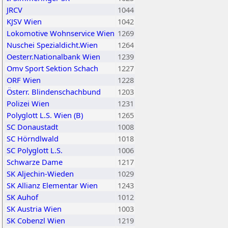
JRCV
1044
KJSV Wien
1042
Lokomotive Wohnservice Wien
1269
Nuschei Spezialdicht.Wien
1264
Oesterr.Nationalbank Wien
1239
Omv Sport Sektion Schach
1227
ORF Wien
1228
Österr. Blindenschachbund
1203
Polizei Wien
1231
Polyglott L.S. Wien (B)
1265
SC Donaustadt
1008
SC Hörndlwald
1018
SC Polyglott L.S.
1006
Schwarze Dame
1217
SK Aljechin-Wieden
1029
SK Allianz Elementar Wien
1243
SK Auhof
1012
SK Austria Wien
1003
SK Cobenzl Wien
1219