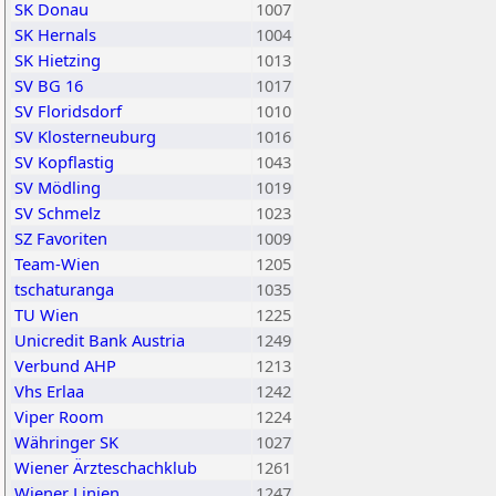
SK Donau
1007
SK Hernals
1004
SK Hietzing
1013
SV BG 16
1017
SV Floridsdorf
1010
SV Klosterneuburg
1016
SV Kopflastig
1043
SV Mödling
1019
SV Schmelz
1023
SZ Favoriten
1009
Team-Wien
1205
tschaturanga
1035
TU Wien
1225
Unicredit Bank Austria
1249
Verbund AHP
1213
Vhs Erlaa
1242
Viper Room
1224
Währinger SK
1027
Wiener Ärzteschachklub
1261
Wiener Linien
1247