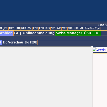
Servert
TA
JPN
MKD
LTU
NED
POL
POR
ROU
RUS
SRB
SVK
SWE
TUR
UKR
VIE
FontSize:11pt
ozahlen
FAQ
Onlineanmeldung
Swiss-Manager
ÖSB
FIDE
T
Elo Vorschau
Elo FIDE