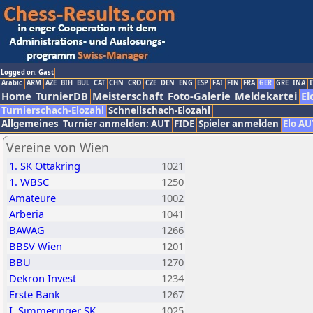
Logged on: Gast
Arabic
ARM
AZE
BIH
BUL
CAT
CHN
CRO
CZE
DEN
ENG
ESP
FAI
FIN
FRA
GER
GRE
INA
I
Home
TurnierDB
Meisterschaft
Foto-Galerie
Meldekartei
El
Turnierschach-Elozahl
Schnellschach-Elozahl
Allgemeines
Turnier anmelden: AUT
FIDE
Spieler anmelden
Elo AU
Vereine von Wien
1. SK Ottakring
1021
1. WBSC
1250
Amateure
1002
Arberia
1041
BAWAG
1266
BBSV Wien
1201
BBU
1270
Dekron Invest
1234
Erste Bank
1267
I. Simmeringer SK
1025